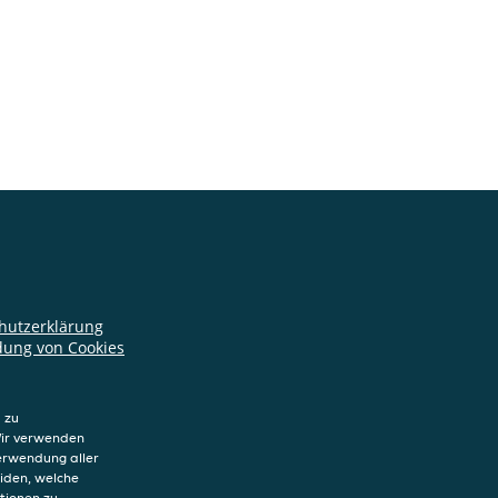
hutzerklärung
ung von Cookies
sum
 zu
Wir verwenden
Verwendung aller
eiden, welche
tionen zu