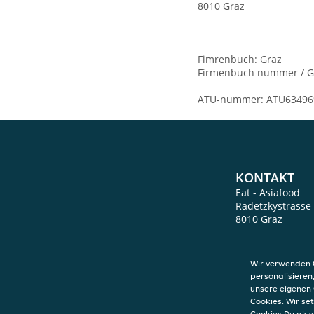
8010 Graz
Fimrenbuch: Graz
Firmenbuch nummer / G
ATU-nummer: ATU63496
KONTAKT
Eat - Asiafood
Radetzkystrasse
8010
Graz
Wir verwenden C
personalisieren
unsere eigenen 
Cookies. Wir s
Cookies Du akz