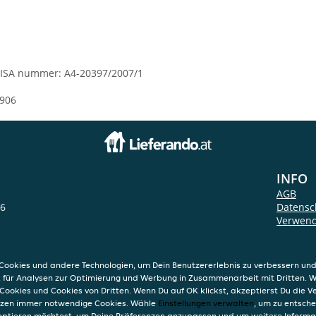
ISA nummer: A4-20397/2007/1
906
INFO
AGB
 6
Datensc
Verwend
Impres
ookies und andere Technologien, um Dein Benutzererlebnis zu verbessern und
, für Analysen zur Optimierung und Werbung in Zusammenarbeit mit Dritten. 
Cookies und Cookies von Dritten. Wenn Du auf OK klickst, akzeptierst Du die 
etzen immer notwendige Cookies. Wähle
Einstellungen verwalten
, um zu entsch
eptieren möchtest, um Deine Präferenzen anzupassen und um weitere Informa