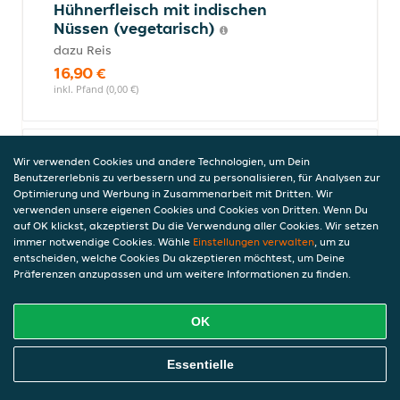
Hühnerfleisch mit indischen
Nüssen (vegetarisch)
dazu Reis
16,90 €
inkl. Pfand (0,00 €)
Knuspriges Hühnerfleisch
Wir verwenden Cookies und andere Technologien, um Dein
Benutzererlebnis zu verbessern und zu personalisieren, für Analysen zur
(vegetarisch)
Optimierung und Werbung in Zusammenarbeit mit Dritten. Wir
dazu Reis
verwenden unsere eigenen Cookies und Cookies von Dritten. Wenn Du
16,90 €
auf OK klickst, akzeptierst Du die Verwendung aller Cookies. Wir setzen
immer notwendige Cookies. Wähle
Einstellungen verwalten
, um zu
inkl. Pfand (0,00 €)
entscheiden, welche Cookies Du akzeptieren möchtest, um Deine
Präferenzen anzupassen und um weitere Informationen zu finden.
Acht Schätze (vegetarisch,
OK
scharf)
dazu Reis
Online Essen Bestellen
Essentielle
16,90 €
inkl. Pfand (0,00 €)